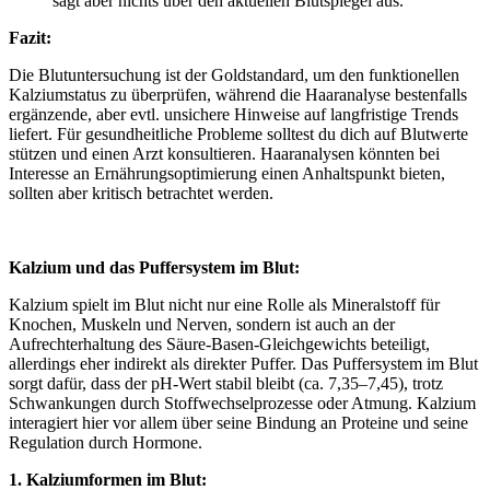
sagt aber nichts über den aktuellen Blutspiegel aus.
Fazit:
Die Blutuntersuchung ist der Goldstandard, um den funktionellen
Kalziumstatus zu überprüfen, während die Haaranalyse bestenfalls
ergänzende, aber evtl. unsichere Hinweise auf langfristige Trends
liefert. Für gesundheitliche Probleme solltest du dich auf Blutwerte
stützen und einen Arzt konsultieren. Haaranalysen könnten bei
Interesse an Ernährungsoptimierung einen Anhaltspunkt bieten,
sollten aber kritisch betrachtet werden.
Kalzium und das Puffersystem im Blut:
Kalzium spielt im Blut nicht nur eine Rolle als Mineralstoff für
Knochen, Muskeln und Nerven, sondern ist auch an der
Aufrechterhaltung des Säure-Basen-Gleichgewichts beteiligt,
allerdings eher indirekt als direkter Puffer. Das Puffersystem im Blut
sorgt dafür, dass der pH-Wert stabil bleibt (ca. 7,35–7,45), trotz
Schwankungen durch Stoffwechselprozesse oder Atmung. Kalzium
interagiert hier vor allem über seine Bindung an Proteine und seine
Regulation durch Hormone.
1. Kalziumformen im Blut: