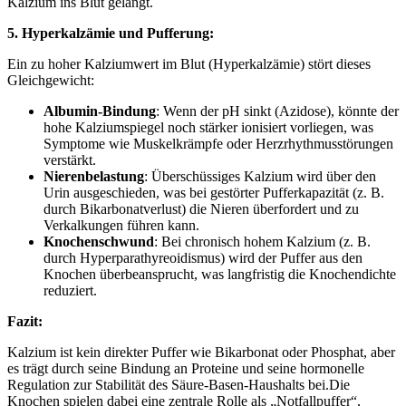
Kalzium ins Blut gelangt.
5. Hyperkalzämie und Pufferung:
Ein zu hoher Kalziumwert im Blut (Hyperkalzämie) stört dieses
Gleichgewicht:
Albumin-Bindung
: Wenn der pH sinkt (Azidose), könnte der
hohe Kalziumspiegel noch stärker ionisiert vorliegen, was
Symptome wie Muskelkrämpfe oder Herzrhythmusstörungen
verstärkt.
Nierenbelastung
: Überschüssiges Kalzium wird über den
Urin ausgeschieden, was bei gestörter Pufferkapazität (z. B.
durch Bikarbonatverlust) die Nieren überfordert und zu
Verkalkungen führen kann.
Knochenschwund
: Bei chronisch hohem Kalzium (z. B.
durch Hyperparathyreoidismus) wird der Puffer aus den
Knochen überbeansprucht, was langfristig die Knochendichte
reduziert.
Fazit:
Kalzium ist kein direkter Puffer wie Bikarbonat oder Phosphat, aber
es trägt durch seine Bindung an Proteine und seine hormonelle
Regulation zur Stabilität des Säure-Basen-Haushalts bei.Die
Knochen spielen dabei eine zentrale Rolle als „Notfallpuffer“,