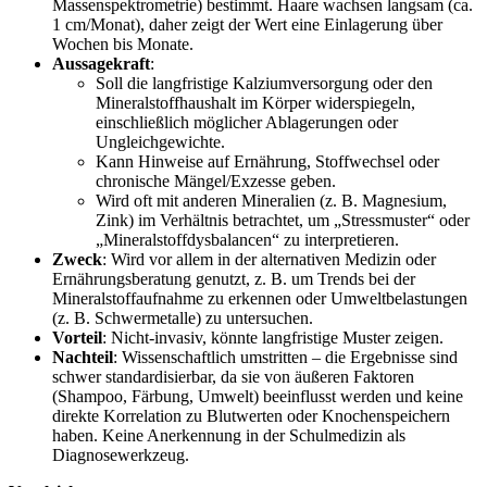
Massenspektrometrie) bestimmt. Haare wachsen langsam (ca.
1 cm/Monat), daher zeigt der Wert eine Einlagerung über
Wochen bis Monate.
Aussagekraft
:
Soll die langfristige Kalziumversorgung oder den
Mineralstoffhaushalt im Körper widerspiegeln,
einschließlich möglicher Ablagerungen oder
Ungleichgewichte.
Kann Hinweise auf Ernährung, Stoffwechsel oder
chronische Mängel/Exzesse geben.
Wird oft mit anderen Mineralien (z. B. Magnesium,
Zink) im Verhältnis betrachtet, um „Stressmuster“ oder
„Mineralstoffdysbalancen“ zu interpretieren.
Zweck
: Wird vor allem in der alternativen Medizin oder
Ernährungsberatung genutzt, z. B. um Trends bei der
Mineralstoffaufnahme zu erkennen oder Umweltbelastungen
(z. B. Schwermetalle) zu untersuchen.
Vorteil
: Nicht-invasiv, könnte langfristige Muster zeigen.
Nachteil
: Wissenschaftlich umstritten – die Ergebnisse sind
schwer standardisierbar, da sie von äußeren Faktoren
(Shampoo, Färbung, Umwelt) beeinflusst werden und keine
direkte Korrelation zu Blutwerten oder Knochenspeichern
haben. Keine Anerkennung in der Schulmedizin als
Diagnosewerkzeug.