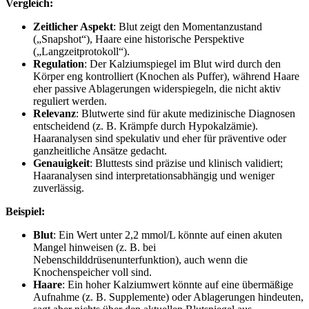
Vergleich:
Zeitlicher Aspekt
: Blut zeigt den Momentanzustand
(„Snapshot“), Haare eine historische Perspektive
(„Langzeitprotokoll“).
Regulation
: Der Kalziumspiegel im Blut wird durch den
Körper eng kontrolliert (Knochen als Puffer), während Haare
eher passive Ablagerungen widerspiegeln, die nicht aktiv
reguliert werden.
Relevanz
: Blutwerte sind für akute medizinische Diagnosen
entscheidend (z. B. Krämpfe durch Hypokalzämie).
Haaranalysen sind spekulativ und eher für präventive oder
ganzheitliche Ansätze gedacht.
Genauigkeit
: Bluttests sind präzise und klinisch validiert;
Haaranalysen sind interpretationsabhängig und weniger
zuverlässig.
Beispiel:
Blut
: Ein Wert unter 2,2 mmol/L könnte auf einen akuten
Mangel hinweisen (z. B. bei
Nebenschilddrüsenunterfunktion), auch wenn die
Knochenspeicher voll sind.
Haare
: Ein hoher Kalziumwert könnte auf eine übermäßige
Aufnahme (z. B. Supplemente) oder Ablagerungen hindeuten,