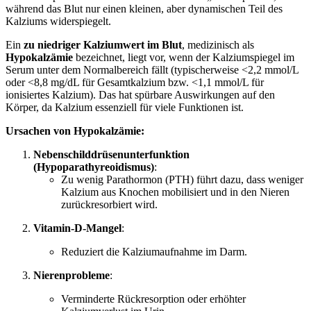
während das Blut nur einen kleinen, aber dynamischen Teil des
Kalziums widerspiegelt.
Ein
zu niedriger Kalziumwert im Blut
, medizinisch als
Hypokalzämie
bezeichnet, liegt vor, wenn der Kalziumspiegel im
Serum unter dem Normalbereich fällt (typischerweise <2,2 mmol/L
oder <8,8 mg/dL für Gesamtkalzium bzw. <1,1 mmol/L für
ionisiertes Kalzium). Das hat spürbare Auswirkungen auf den
Körper, da Kalzium essenziell für viele Funktionen ist.
Ursachen von Hypokalzämie:
Nebenschilddrüsenunterfunktion
(Hypoparathyreoidismus)
:
Zu wenig Parathormon (PTH) führt dazu, dass weniger
Kalzium aus Knochen mobilisiert und in den Nieren
zurückresorbiert wird.
Vitamin-D-Mangel
:
Reduziert die Kalziumaufnahme im Darm.
Nierenprobleme
:
Verminderte Rückresorption oder erhöhter