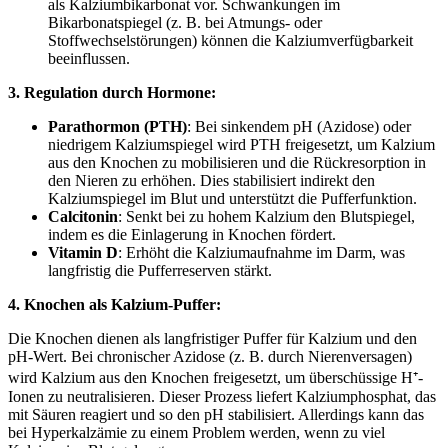
als Kalziumbikarbonat vor. Schwankungen im
Bikarbonatspiegel (z. B. bei Atmungs- oder
Stoffwechselstörungen) können die Kalziumverfügbarkeit
beeinflussen.
3. Regulation durch Hormone:
Parathormon (PTH)
: Bei sinkendem pH (Azidose) oder
niedrigem Kalziumspiegel wird PTH freigesetzt, um Kalzium
aus den Knochen zu mobilisieren und die Rückresorption in
den Nieren zu erhöhen. Dies stabilisiert indirekt den
Kalziumspiegel im Blut und unterstützt die Pufferfunktion.
Calcitonin
: Senkt bei zu hohem Kalzium den Blutspiegel,
indem es die Einlagerung in Knochen fördert.
Vitamin D
: Erhöht die Kalziumaufnahme im Darm, was
langfristig die Pufferreserven stärkt.
4. Knochen als Kalzium-Puffer:
Die Knochen dienen als langfristiger Puffer für Kalzium und den
pH-Wert. Bei chronischer Azidose (z. B. durch Nierenversagen)
wird Kalzium aus den Knochen freigesetzt, um überschüssige H⁺-
Ionen zu neutralisieren. Dieser Prozess liefert Kalziumphosphat, das
mit Säuren reagiert und so den pH stabilisiert. Allerdings kann das
bei Hyperkalzämie zu einem Problem werden, wenn zu viel