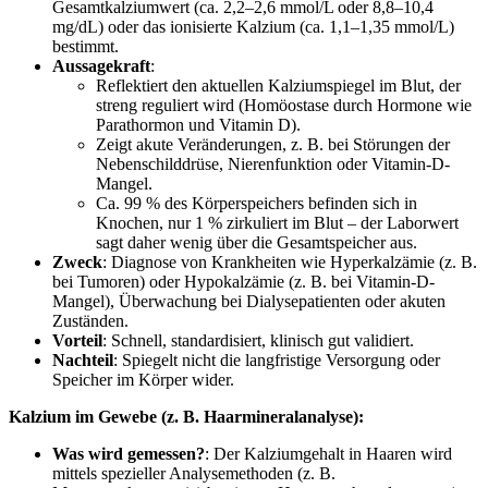
Gesamtkalziumwert (ca. 2,2–2,6 mmol/L oder 8,8–10,4
mg/dL) oder das ionisierte Kalzium (ca. 1,1–1,35 mmol/L)
bestimmt.
Aussagekraft
:
Reflektiert den aktuellen Kalziumspiegel im Blut, der
streng reguliert wird (Homöostase durch Hormone wie
Parathormon und Vitamin D).
Zeigt akute Veränderungen, z. B. bei Störungen der
Nebenschilddrüse, Nierenfunktion oder Vitamin-D-
Mangel.
Ca. 99 % des Körperspeichers befinden sich in
Knochen, nur 1 % zirkuliert im Blut – der Laborwert
sagt daher wenig über die Gesamtspeicher aus.
Zweck
: Diagnose von Krankheiten wie Hyperkalzämie (z. B.
bei Tumoren) oder Hypokalzämie (z. B. bei Vitamin-D-
Mangel), Überwachung bei Dialysepatienten oder akuten
Zuständen.
Vorteil
: Schnell, standardisiert, klinisch gut validiert.
Nachteil
: Spiegelt nicht die langfristige Versorgung oder
Speicher im Körper wider.
Kalzium im Gewebe (z. B. Haarmineralanalyse):
Was wird gemessen?
: Der Kalziumgehalt in Haaren wird
mittels spezieller Analysemethoden (z. B.