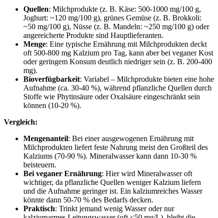
Quellen
: Milchprodukte (z. B. Käse: 500-1000 mg/100 g,
Joghurt: ~120 mg/100 g), grünes Gemüse (z. B. Brokkoli:
~50 mg/100 g), Nüsse (z. B. Mandeln: ~250 mg/100 g) oder
angereicherte Produkte sind Hauptlieferanten.
Menge
: Eine typische Ernährung mit Milchprodukten deckt
oft 500-800 mg Kalzium pro Tag, kann aber bei veganer Kost
oder geringem Konsum deutlich niedriger sein (z. B. 200-400
mg).
Bioverfügbarkeit
: Variabel – Milchprodukte bieten eine hohe
Aufnahme (ca. 30-40 %), während pflanzliche Quellen durch
Stoffe wie Phytinsäure oder Oxalsäure eingeschränkt sein
können (10-20 %).
Vergleich:
Mengenanteil
: Bei einer ausgewogenen Ernährung mit
Milchprodukten liefert feste Nahrung meist den Großteil des
Kalziums (70-90 %). Mineralwasser kann dann 10-30 %
beisteuern.
Bei veganer Ernährung
: Hier wird Mineralwasser oft
wichtiger, da pflanzliche Quellen weniger Kalzium liefern
und die Aufnahme geringer ist. Ein kalziumreiches Wasser
könnte dann 50-70 % des Bedarfs decken.
Praktisch
: Trinkt jemand wenig Wasser oder nur
kalziumarmes Leitungswasser (oft <50 mg/L), bleibt die