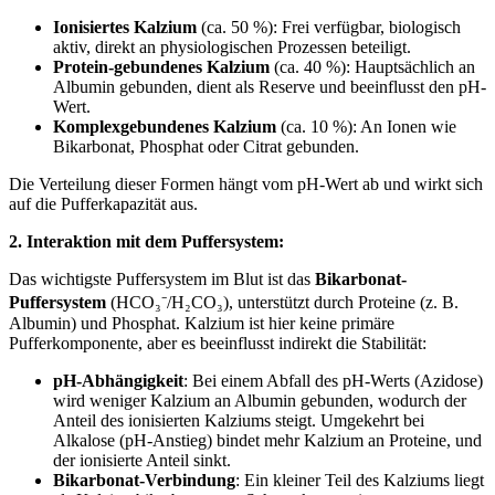
Ionisiertes Kalzium
(ca. 50 %): Frei verfügbar, biologisch
aktiv, direkt an physiologischen Prozessen beteiligt.
Protein-gebundenes Kalzium
(ca. 40 %): Hauptsächlich an
Albumin gebunden, dient als Reserve und beeinflusst den pH-
Wert.
Komplexgebundenes Kalzium
(ca. 10 %): An Ionen wie
Bikarbonat, Phosphat oder Citrat gebunden.
Die Verteilung dieser Formen hängt vom pH-Wert ab und wirkt sich
auf die Pufferkapazität aus.
2. Interaktion mit dem Puffersystem:
Das wichtigste Puffersystem im Blut ist das
Bikarbonat-
Puffersystem
(HCO₃⁻/H₂CO₃), unterstützt durch Proteine (z. B.
Albumin) und Phosphat. Kalzium ist hier keine primäre
Pufferkomponente, aber es beeinflusst indirekt die Stabilität:
pH-Abhängigkeit
: Bei einem Abfall des pH-Werts (Azidose)
wird weniger Kalzium an Albumin gebunden, wodurch der
Anteil des ionisierten Kalziums steigt. Umgekehrt bei
Alkalose (pH-Anstieg) bindet mehr Kalzium an Proteine, und
der ionisierte Anteil sinkt.
Bikarbonat-Verbindung
: Ein kleiner Teil des Kalziums liegt