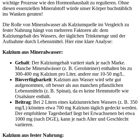
wichtige Prozesse wie den Hormonhaushalt zu regulieren. Ohne
diesen essenziellen Mineralstoff würde unser Körper buchstäblich
ins Wanken geraten!
Die Rolle von Mineralwasser als Kalziumquelle im Vergleich zu
fester Nahrung hängt von mehreren Faktoren ab: dem
Kalziumgehalt des Wassers, der täglichen Trinkmenge und der
Aufnahme durch Lebensmittel. Hier eine klare Analyse:
Kalzium aus Mineralwasser:
Gehalt
: Der Kalziumgehalt variiert stark je nach Marke.
Manche Mineralwässer (z. B. Gerolsteiner) enthalten bis zu
300-400 mg Kalzium pro Liter, andere nur 10-50 mg/L.
Bioverfügbarkeit
: Kalzium aus Wasser wird sehr gut
aufgenommen, oft besser als aus manchen pflanzlichen
Lebensmitteln (z. B. Spinat), da es keine Hemmstoffe wie
Oxalsäure enthält.
Beitrag
: Bei 2 Litern eines kalziumreichen Wassers (z. B. 350
mg/L) könnten etwa 700 mg Kalzium täglich gedeckt werden.
Der empfohlene Tagesbedarf liegt bei Erwachsenen bei etwa
1000 mg (nach DGE), kann je nach Alter und Geschlecht
variieren.
Kalzium aus fester Nahrung: