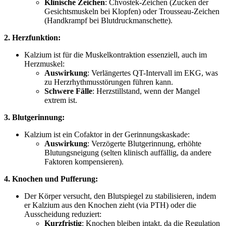
Klinische Zeichen
: Chvostek-Zeichen (Zucken der
Gesichtsmuskeln bei Klopfen) oder Trousseau-Zeichen
(Handkrampf bei Blutdruckmanschette).
2. Herzfunktion:
Kalzium ist für die Muskelkontraktion essenziell, auch im
Herzmuskel:
Auswirkung
: Verlängertes QT-Intervall im EKG, was
zu Herzrhythmusstörungen führen kann.
Schwere Fälle
: Herzstillstand, wenn der Mangel
extrem ist.
3. Blutgerinnung:
Kalzium ist ein Cofaktor in der Gerinnungskaskade:
Auswirkung
: Verzögerte Blutgerinnung, erhöhte
Blutungsneigung (selten klinisch auffällig, da andere
Faktoren kompensieren).
4. Knochen und Pufferung:
Der Körper versucht, den Blutspiegel zu stabilisieren, indem
er Kalzium aus den Knochen zieht (via PTH) oder die
Ausscheidung reduziert:
Kurzfristig
: Knochen bleiben intakt, da die Regulation