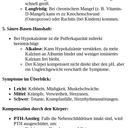
schnell greift.
Langfristig
: Bei chronischem Mangel (z. B. Vitamin-
D-Mangel) kann es zu Knochenschwund
(Osteoporose) oder Rachitis (bei Kindern) kommen.
5. Säure-Basen-Haushalt:
Bei Hypokalzämie ist die Pufferkapazität indirekt
beeinträchtigt:
Alkalose
: Kann Hypokalzämie verstärken, da mehr
Kalzium an Albumin bindet und weniger ionisiertes
Kalzium frei bleibt.
Der Körper kompensiert nicht direkt über den pH, aber
ein Ungleichgewicht verschärft die Symptome.
Symptome im Überblick:
Leicht
: Kribbeln, Müdigkeit, Muskelschwäche.
Mittel
: Krämpfe, Verwirrtheit, Herzrasen.
Schwer
: Tetanie, Krampfanfälle, Herzrhythmusstörungen.
Kompensation durch den Körper:
PTH-Anstieg
: Falls die Nebenschilddrüsen intakt sind, wird
PTH ausgeschüttet, um: