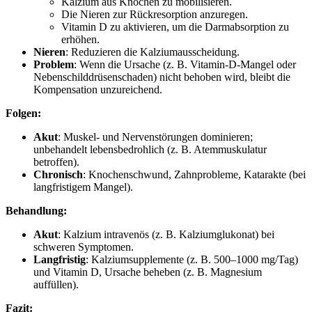
Kalzium aus Knochen zu mobilisieren.
Die Nieren zur Rückresorption anzuregen.
Vitamin D zu aktivieren, um die Darmabsorption zu
erhöhen.
Nieren
: Reduzieren die Kalziumausscheidung.
Problem
: Wenn die Ursache (z. B. Vitamin-D-Mangel oder
Nebenschilddrüsenschaden) nicht behoben wird, bleibt die
Kompensation unzureichend.
Folgen:
Akut
: Muskel- und Nervenstörungen dominieren;
unbehandelt lebensbedrohlich (z. B. Atemmuskulatur
betroffen).
Chronisch
: Knochenschwund, Zahnprobleme, Katarakte (bei
langfristigem Mangel).
Behandlung:
Akut
: Kalzium intravenös (z. B. Kalziumglukonat) bei
schweren Symptomen.
Langfristig
: Kalziumsupplemente (z. B. 500–1000 mg/Tag)
und Vitamin D, Ursache beheben (z. B. Magnesium
auffüllen).
Fazit: